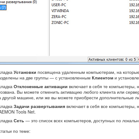
кладка
Установки
посвящена удаленным компьютерам, на которые
азделены на две группы — с установленным
Клиентом
и установл
кладка
Отклоненные активации
включает в себя те компьютеры, 
тозвана. Вы можете отменить активацию любого клиента или серве
а другой машине, или же вы можете приобрести дополнительные л
кладка
Задачи развертывания
включает в себя все компьютеры, н
AEMON Tools Net.
кладка
Сеть
— это список всех компьютеров, доступных по локальн
статьи по теме: