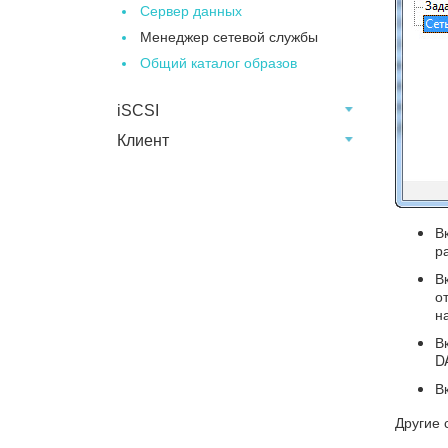
Сервер данных
Менеджер сетевой службы
Общий каталог образов
iSCSI
Клиент
В
р
В
о
н
В
D
В
Другие 