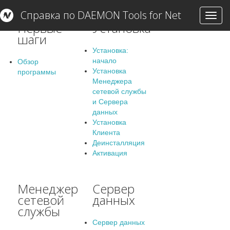
Справка по DAEMON Tools for Net
Toggl
Первые
Установка
navig
шаги
Установка:
начало
Обзор
Установка
программы
Менеджера
сетевой службы
и Сервера
данных
Установка
Клиента
Деинсталляция
Активация
Менеджер
Сервер
сетевой
данных
службы
Сервер данных