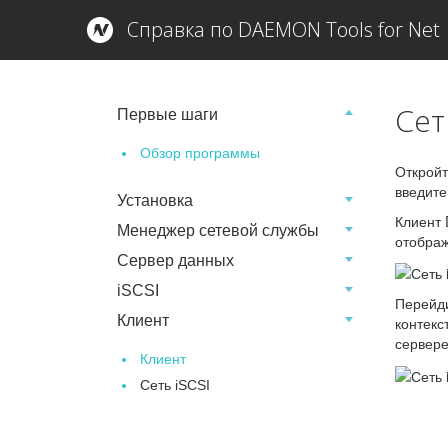
Справка по DAEMON Tools for Net
Сет
Первые шаги
Обзор программы
Открой
введите
Установка
Клиент 
Менеджер сетевой службы
отображ
Сервер данных
iSCSI
Перейди
Клиент
контек
сервере
Клиент
Сеть iSCSI