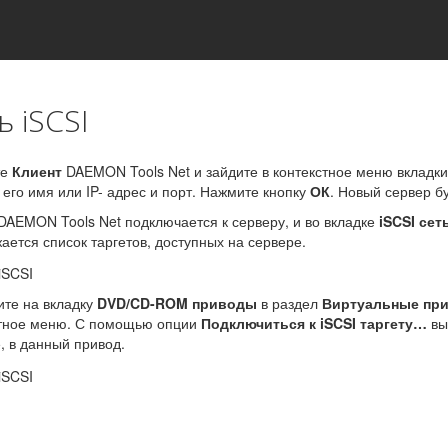
ь iSCSI
те
Клиент
DAEMON Tools Net и зайдите в контекстное меню вкладк
 его имя или IP- адрес и порт. Нажмите кнопку
ОК
. Новый сервер бу
DAEMON Tools Net подключается к серверу, и во вкладке
iSCSI сет
ается список таргетов, доступных на сервере.
те на вкладку
DVD/CD-ROM приводы
в раздел
Виртуальные пр
стное меню. С помощью опции
Подключиться к iSCSI таргету…
вы
, в данный привод.